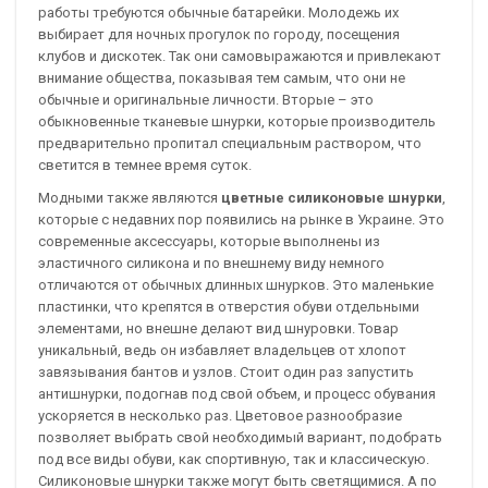
работы требуются обычные батарейки. Молодежь их
выбирает для ночных прогулок по городу, посещения
клубов и дискотек. Так они самовыражаются и привлекают
внимание общества, показывая тем самым, что они не
обычные и оригинальные личности. Вторые – это
обыкновенные тканевые шнурки, которые производитель
предварительно пропитал специальным раствором, что
светится в темнее время суток.
Модными также являются
цветные силиконовые шнурки
,
которые с недавних пор появились на рынке в Украине. Это
современные аксессуары, которые выполнены из
эластичного силикона и по внешнему виду немного
отличаются от обычных длинных шнурков. Это маленькие
пластинки, что крепятся в отверстия обуви отдельными
элементами, но внешне делают вид шнуровки. Товар
уникальный, ведь он избавляет владельцев от хлопот
завязывания бантов и узлов. Стоит один раз запустить
антишнурки, подогнав под свой объем, и процесс обувания
ускоряется в несколько раз. Цветовое разнообразие
позволяет выбрать свой необходимый вариант, подобрать
под все виды обуви, как спортивную, так и классическую.
Силиконовые шнурки также могут быть светящимися. А по