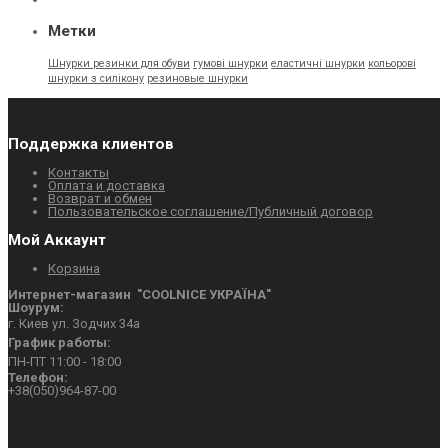
Метки
Шнурки резинки для обуви
гумовi шнурки
еластичнi шнурки
кольорові
шнурки з силікону
резиновые шнурки
Поддержка клиентов
Контакты
Оплата и доставка
Возврат и обмен
Пользовательское соглашение/Публичный договор
Мой Аккаунт
Корзина
Интернет-магазин "СOOLNICE УКРАЇНА"
Шоурум:
г. Киев ул. Зодчих 34а
График работы:
ПН-ПТ 11:00 - 18:00
Телефон:
+38(050)964-87-00