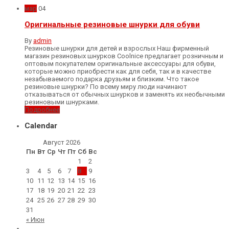
мар
04
Оригинальные резиновые шнурки для обуви
By
admin
Резиновые шнурки для детей и взрослых Наш фирменный
магазин резиновых шнурков Coolnice предлагает розничным и
оптовым покупателем оригинальные аксессуары для обуви,
которые можно приобрести как для себя, так и в качестве
незабываемого подарка друзьям и близким. Что такое
резиновые шнурки? По всему миру люди начинают
отказываться от обычных шнурков и заменять их необычными
резиновыми шнурками.
Подробнее
Calendar
Август 2026
Пн
Вт
Ср
Чт
Пт
Сб
Вс
1
2
3
4
5
6
7
8
9
10
11
12
13
14
15
16
17
18
19
20
21
22
23
24
25
26
27
28
29
30
31
« Июн