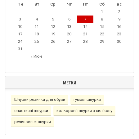
Пн
Вт
Ср
Чт
Пт
Сб
Вс
1
2
3
4
5
6
7
8
9
10
11
12
13
14
15
16
17
18
19
20
21
22
23
24
25
26
27
28
29
30
31
« Июн
МЕТКИ
Шнурки резинки для обуви
гумовi шнурки
еластичнi шнурки
кольорові шнурки з силікону
резиновые шнурки