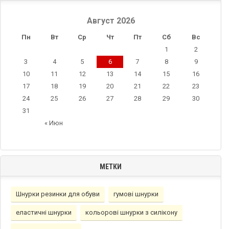
Август 2026
Пн
Вт
Ср
Чт
Пт
Сб
Вс
1
2
3
4
5
6
7
8
9
10
11
12
13
14
15
16
17
18
19
20
21
22
23
24
25
26
27
28
29
30
31
« Июн
МЕТКИ
Шнурки резинки для обуви
гумовi шнурки
еластичнi шнурки
кольорові шнурки з силікону