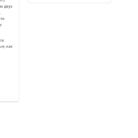
ого
м двух
,
ете
е
ра.
ые, как