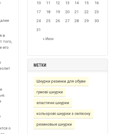
и
10
11
12
13
14
15
16
17
18
19
20
21
22
23
далее
24
25
26
27
28
29
30
31
я в
« Июн
т того,
е его
о
МЕТКИ
волит
Шнурки резинки для обуви
не
гумовi шнурки
ые.
и
еластичнi шнурки
кольорові шнурки з силікону
е
резиновые шнурки
ится о