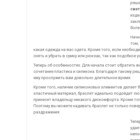
реше
све
изде
закл
боле
Начн
том,
какая одежда на вас одета. Кроме того, если необход
снять и убрать в сумку или рюкзак, так как подобное 
Теперь об особенностях. Для начала стоит обратить 
сочетание пластика и силикона. Благодаря такому р
ему прослужить вам довольно длительное время.
Кроме того, наличие силиконовых элементов делает б
эластичный материал, браслет идеально подойдет люд
принесет владельцу никакого дискомфорта. Кроме тог
Поэтому вы можете надевать браслет не только поверх
раздражения.
Тепе
удае
непо