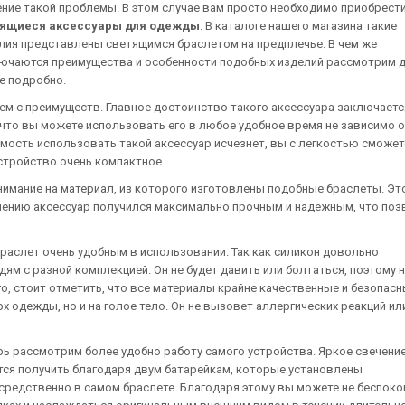
ние такой проблемы. В этом случае вам просто необходимо приобрест
тящиеся аксессуары для одежды
. В каталоге нашего магазина такие
лия представлены светящимся браслетом на предплечье. В чем же
ючаются преимущества и особенности подобных изделий рассмотрим 
е подробно.
ем с преимуществ. Главное достоинство такого аксессуара заключаетс
 что вы можете использовать его в любое удобное время не зависимо о
имость использовать такой аксессуар исчезнет, вы с легкостью сможет
устройство очень компактное.
внимание на материал, из которого изготовлены подобные браслеты. Эт
ешению аксессуар получился максимально прочным и надежным, что поз
раслет очень удобным в использовании. Так как силикон довольно
ям с разной комплекцией. Он не будет давить или болтаться, поэтому 
о, стоит отметить, что все материалы крайне качественные и безопасн
 одежды, но и на голое тело. Он не вызовет аллергических реакций ил
рь рассмотрим более удобно работу самого устройства. Яркое свечени
тся получить благодаря двум батарейкам, которые установлены
средственно в самом браслете. Благодаря этому вы можете не беспоко