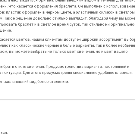
яках и наслаждаться оригинальным внешним видом в течении длительн
ени. Что касается оформления браслета. Он выполнен с использование
ов: пластик оформлен в черном цвете, а эластичный силикон в светлом
м. Такое решение довольно стильно выглядит, благодаря чему вы мож
льзовать браслет и в светлое время суток, так стильное и оригинально
шение.
касается цветов, нашим клиентам доступен широкий ассортимент выбо
ляют как классические черные и белые варианты, так и более необычн
зом, вы можете выбрать не только цвет свечения, но и цвет вашего
выбрать стиль свечения. Предусмотрено два варианта: постоянный и
от ситуации. Для этого предусмотрены специальные удобные клавиши.
ает ваш внешний вид более стильным.
ться
.