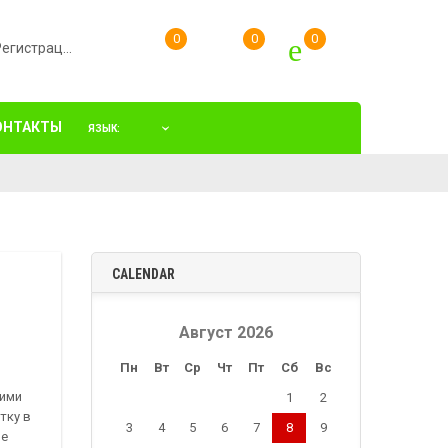
Вход/Регистрация
ОНТАКТЫ
ЯЗЫК:
CALENDAR
Август 2026
Пн
Вт
Ср
Чт
Пт
Сб
Вс
щими
1
2
тку в
3
4
5
6
7
8
9
ое