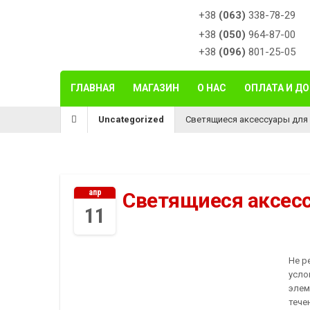
+38
(063)
338-78-29
+38
(050)
964-87-00
+38
(096)
801-25-05
ГЛАВНАЯ
МАГАЗИН
О НАС
ОПЛАТА И Д
Uncategorized
Светящиеся аксессуары дл
апр
Светящиеся аксес
11
Не р
усло
элем
тече