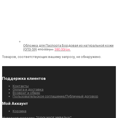
Обложка для Паспорта Бордовая из натуральной кожи
(ОП3-59)
410.00
грн.
380.00
грн.
Товаров, соответствующих вашему запросу, не обнаружено.
Поддержка клиентов
Контакты
Оплата и доставка
Возврат и обмен
Пользовательское соглашение/Публичный договор
Мой Аккаунт
Корзина
Интернет-магазин "СOOLNICE УКРАЇНА"