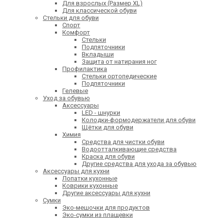
Для взрослых (Размер XL)
Для классической обуви
Стельки для обуви
Спорт
Комфорт
Стельки
Подпяточники
Вкладыши
Защита от натирания ног
Профилактика
Стельки ортопедические
Подпяточники
Гелевые
Уход за обувью
Аксессуары
LED - шнурки
Колодки-формодержатели для обуви
Щётки для обуви
Химия
Средства для чистки обуви
Водоотталкивающие средства
Краска для обуви
Другие средства для ухода за обувью
Аксессуары для кухни
Лопатки кухонные
Коврики кухонные
Другие аксессуары для кухни
Сумки
Эко-мешочки для продуктов
Эко-сумки из плащевки