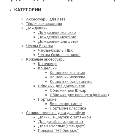
КАТЕГОРИИ
Аксессуары для лета
Тёплые аксессуары
Дождевики
Дождевики женские
Дождевики мужские
Дождевики для детей
Чехлы-Бахилы
Чехлы-бахилы ПВХ
Чехлы-бахилы силикон
Кожаные аксессуары
Ключницы
Кошельки
Кошельки женские
Кошельки мужские
Кошельки однотонные
Обложки для документов
Обложки для ID-карт
Обложки для паспорта (книжки)
Портмоне
Бизнес-портмоне
Портмоне классика
Силиконовые шнурки для обуви
Длинные шнурки с затяжкой
Для детей и подростков
Для взрослых (Стандарт)
Прямые "7+7 One size"