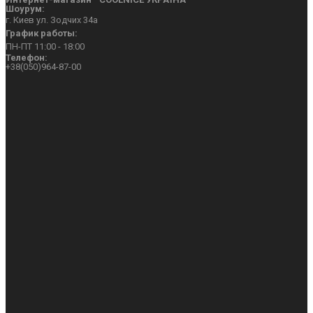
Шоурум:
г. Киев ул. Зодчих 34а
График работы:
ПН-ПТ 11:00 - 18:00
Телефон:
+38(050)964-87-00