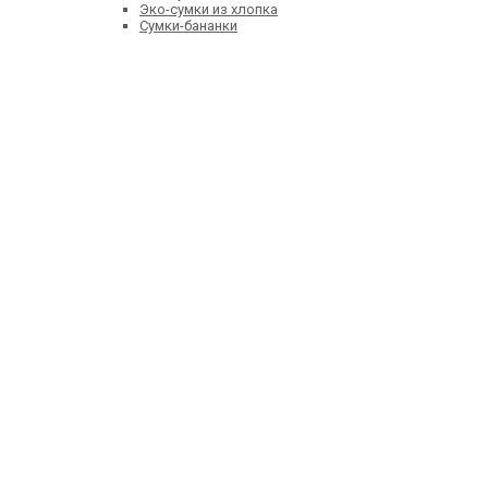
Эко-сумки из хлопка
Сумки-бананки