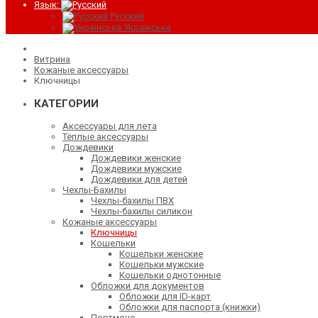
Язык:
Русский
Українська
Витрина
Кожаные аксессуары
Ключницы
КАТЕГОРИИ
Аксессуары для лета
Тёплые аксессуары
Дождевики
Дождевики женские
Дождевики мужские
Дождевики для детей
Чехлы-Бахилы
Чехлы-бахилы ПВХ
Чехлы-бахилы силикон
Кожаные аксессуары
Ключницы
Кошельки
Кошельки женские
Кошельки мужские
Кошельки однотонные
Обложки для документов
Обложки для ID-карт
Обложки для паспорта (книжки)
Портмоне