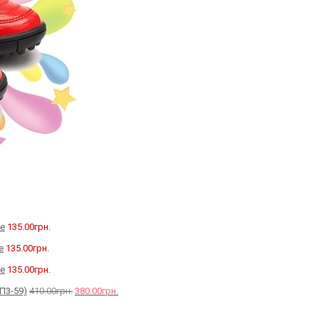
ce
135.00
грн.
e
135.00
грн.
ce
135.00
грн.
П3-59)
410.00
грн.
380.00
грн.