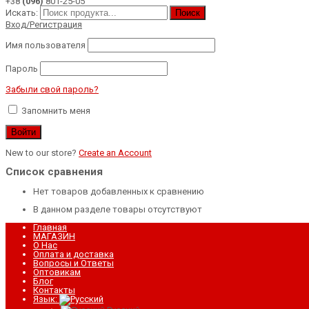
+38
(096)
801-25-05
Искать:
Поиск
Вход/Регистрация
Имя пользователя
Пароль
Забыли свой пароль?
Запомнить меня
New to our store?
Create an Account
Список сравнения
Нет товаров добавленных к сравнению
В данном разделе товары отсутствуют
Главная
МАГАЗИН
О Нас
Оплата и доставка
Вопросы и Ответы
Оптовикам
Блог
Контакты
Язык: