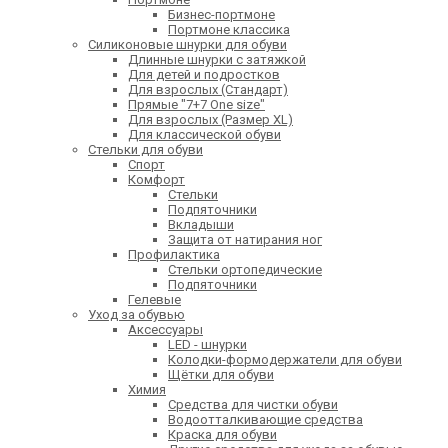
Бизнес-портмоне
Портмоне классика
Силиконовые шнурки для обуви
Длинные шнурки с затяжкой
Для детей и подростков
Для взрослых (Стандарт)
Прямые "7+7 One size"
Для взрослых (Размер XL)
Для классической обуви
Стельки для обуви
Спорт
Комфорт
Стельки
Подпяточники
Вкладыши
Защита от натирания ног
Профилактика
Стельки ортопедические
Подпяточники
Гелевые
Уход за обувью
Аксессуары
LED - шнурки
Колодки-формодержатели для обуви
Щётки для обуви
Химия
Средства для чистки обуви
Водоотталкивающие средства
Краска для обуви