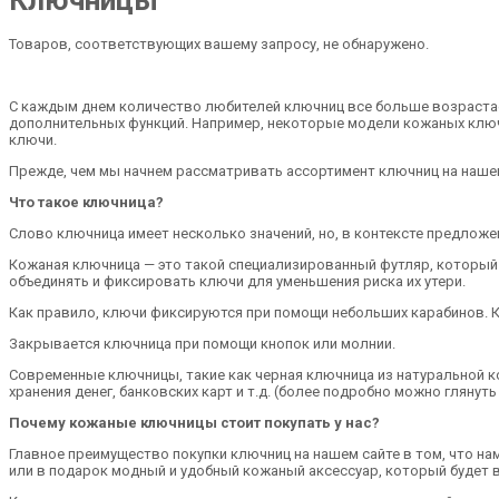
Ключницы
Товаров, соответствующих вашему запросу, не обнаружено.
С каждым днем количество любителей ключниц все больше возрастает
дополнительных функций. Например, некоторые модели кожаных ключн
ключи.
Прежде, чем мы начнем рассматривать ассортимент ключниц на нашем 
Что такое ключница?
Слово ключница имеет несколько значений, но, в контексте предложе
Кожаная ключница — это такой специализированный футляр, который и
объединять и фиксировать ключи для уменьшения риска их утери.
Как правило, ключи фиксируются при помощи небольших карабинов. К
Закрывается ключница при помощи кнопок или молнии.
Современные ключницы, такие как черная ключница из натуральной к
хранения денег, банковских карт и т.д. (более подробно можно глянуть
Почему кожаные ключницы стоит покупать у нас?
Главное преимущество покупки ключниц на нашем сайте в том, что нам
или в подарок модный и удобный кожаный аксессуар, который будет 