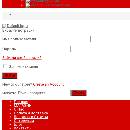
Русский
Українська
Вход/Регистрация
Имя пользователя
Пароль
Забыли свой пароль?
Запомнить меня
New to our store?
Create an Account
Искать:
Поиск
Главная
МАГАЗИН
О Нас
Оплата и доставка
Вопросы и Ответы
Оптовикам
Блог
Контакты