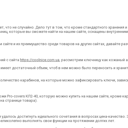
, что не случайно. Дело тут в том, что кроме стандартного хранения
иц, которые вы сможете найти на нашем сайте, оснащены внутренними
сайте и их преимущество среди товаров на других сайтах, давайте ра
ний с сайта
https://coolnice.com.ua
, рассмотрим ключницу как кожаный а
меет достаточный объем, чтоб в нем можно было переносить и хранить
оличество карабинов, на которые можно зафиксировать ключи, зависи
ожи Pro-covers КЛ2-40, которую можно купить на нашем сайте, кроме 
 на странице товара).
 удалось достигнуть идеального сочетания в вопросах цена-качество. 
великолепно выполнять свои функции на протяжении долгих лет.