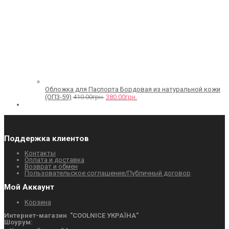
Обложка для Паспорта Бордовая из натуральной кожи
(ОП3-59)
410.00
грн.
380.00
грн.
Поддержка клиентов
Контакты
Оплата и доставка
Возврат и обмен
Пользовательское соглашение/Публичный договор
Мой Аккаунт
Корзина
Интернет-магазин "СOOLNICE УКРАЇНА"
Шоурум: