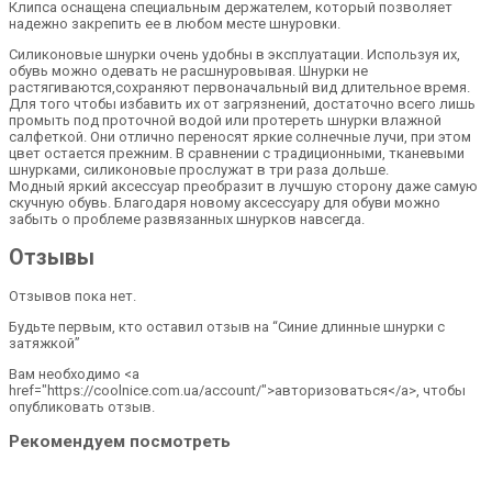
Клипса оснащена специальным держателем, который позволяет
надежно закрепить ее в любом месте шнуровки.
Силиконовые шнурки очень удобны в эксплуатации. Используя их,
обувь можно одевать не расшнуровывая. Шнурки не
растягиваются,сохраняют первоначальный вид длительное время.
Для того чтобы избавить их от загрязнений, достаточно всего лишь
промыть под проточной водой или протереть шнурки влажной
салфеткой. Они отлично переносят яркие солнечные лучи, при этом
цвет остается прежним. В сравнении с традиционными, тканевыми
шнурками, силиконовые прослужат в три раза дольше.
Модный яркий аксессуар преобразит в лучшую сторону даже самую
скучную обувь. Благодаря новому аксессуару для обуви можно
забыть о проблеме развязанных шнурков навсегда.
Отзывы
Отзывов пока нет.
Будьте первым, кто оставил отзыв на “Синие длинные шнурки с
затяжкой”
Вам необходимо <a
href="https://coolnice.com.ua/account/">авторизоваться</a>, чтобы
опубликовать отзыв.
Рекомендуем посмотреть