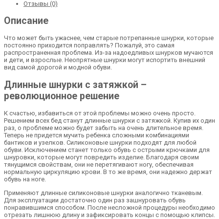
Отзывы (0)
Описание
Что может быть ужаснее, чем старые потрепанные шнурки, которые
постоянно приходится поправлять? Пожалуй, это самая
распространенная проблема. Из-за надоедливых шнурков мучаются
и дети, и взрослые. Неопрятные шнурки могут испортить внешний
вид самой дорогой и модной обуви.
Длинные шнурки с затяжкой –
революционное решение
К счастью, избавиться от этой проблемы можно очень просто.
Решением всех бед станут длинные шнурки с затяжкой. Купив их один
раз, о проблеме можно будет забыть на очень длительное время.
Теперь не придется мучить ребенка сложными комбинациями
бантиков и узелков. Силиконовые шнурки подходят для любой
обуви. Исключением станет только обувь с острыми крючками для
шнуровки, которые могут повредить изделие. Благодаря своим
тянущимся свойствам, они не перетягивают ногу, обеспечивая
нормальную циркуляцию крови. В то же время, они надежно держат
обувь на ноге.
Применяют длинные силиконовые шнурки аналогично тканевым.
Для эксплуатации достаточно один раз зашнуровать обувь
понравившимся способом. После несложной процедуры необходимо
отрезать лишнюю длину и зафиксировать концы с помощью клипсы.