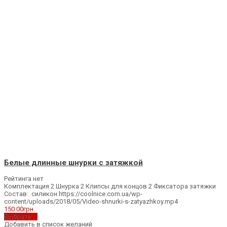
Белые длинные шнурки с затяжкой
Рейтинга нет
Комплектация 2 Шнурка 2 Клипсы для концов 2 Фиксатора затяжки
Состав: силикон https://coolnice.com.ua/wp-
content/uploads/2018/05/Video-shnurki-s-zatyazhkoy.mp4
150.00
грн.
Выбрать ...
Добавить в список желаний