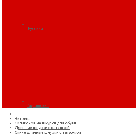
Русский
Українська
Витрина
Силиконовые шнурки для обуви
Длинные шнурки с затяжкой
Синие длинные шнурки с затяжкой