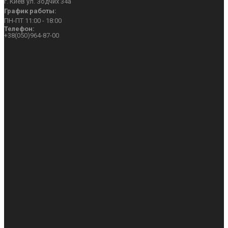
г. Киев ул. Зодчих 34а
График работы:
ПН-ПТ 11:00 - 18:00
Телефон:
+38(050)964-87-00