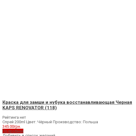
Краска для замши и нубука восстанавливающая Черная
KAPS RENOVATOR (118)
Рейтинга нет
Спрей 200ml Цвет: Чёрный Производство: Польша
345.00
грн.
Подробнее
Добавить в список желаний