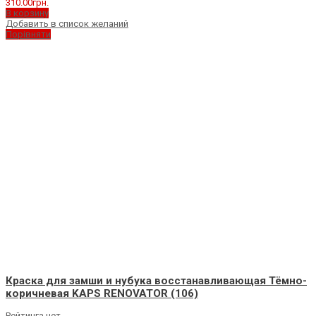
310.00
грн.
В корзину
Добавить в список желаний
Порівняти
Краска для замши и нубука восстанавливающая Тёмно-
коричневая KAPS RENOVATOR (106)
Рейтинга нет