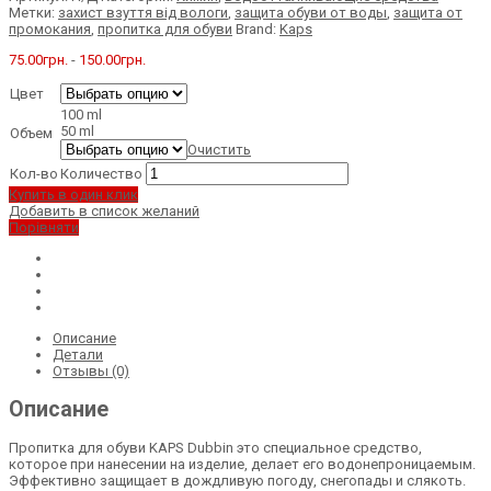
Метки:
захист взуття від вологи
,
защита обуви от воды
,
защита от
промокания
,
пропитка для обуви
Brand:
Kaps
75.00
грн.
-
150.00
грн.
Цвет
100 ml
50 ml
Объем
Очистить
Кол-во
Количество
Купить в один клик
Добавить в список желаний
Порівняти
Описание
Детали
Отзывы (0)
Описание
Пропитка для обуви KAPS Dubbin это специальное средство,
которое при нанесении на изделие, делает его водонепроницаемым.
Эффективно защищает в дождливую погоду, снегопады и слякоть.