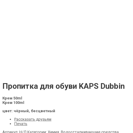
Пропитка для обуви KAPS Dubbin
Крем 50ml
Крем 100ml
цвет: чёрный, бесцветный
Рассказать друзьям
Печать
Артикул:
Н/Д
Категории:
Химия
,
Водоотталкивающие средства