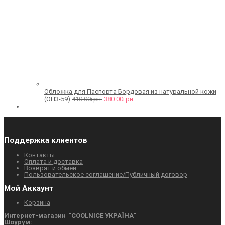
Обложка для Паспорта Бордовая из натуральной кожи
(ОП3-59)
410.00
грн.
380.00
грн.
Поддержка клиентов
Контакты
Оплата и доставка
Возврат и обмен
Пользовательское соглашение/Публичный договор
Мой Аккаунт
Корзина
Интернет-магазин "СOOLNICE УКРАЇНА"
Шоурум: