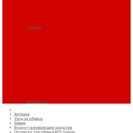
Русский
Українська
Витрина
Уход за обувью
Химия
Водоотталкивающие средства
Пропитка для обуви KAPS Dubbin