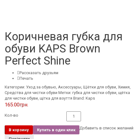
Коричневая губка для
обуви KAPS Brown
Perfect Shine
Рассказать друзьям
Печать
Категории:
Уход за обувью
,
Аксессуары
,
Щётки для обуви
,
Химия
,
Средства для чистки обуви
Метки:
губка для чистки обуви
,
щётка
для чистки обуви
,
щітка для взуття
Brand:
Kaps
165.00
грн.
Кол-во
Количество
Добавить в список желаний
В корзину
Купить в один клик
Порівняти