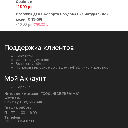
Coolnice
135.00
грн.
Обложка для Паспорта Бордовая из натуральной
кожи (ОП3-59)
410.00
грн.
380.00
грн.
Поддержка клиентов
Контакты
Оплата и доставка
Возврат и обмен
Пользовательское соглашение/Публичный договор
Мой Аккаунт
Корзина
Интернет-магазин "СOOLNICE УКРАЇНА"
Шоурум:
г. Киев ул. Зодчих 34а
График работы:
ПН-ПТ 11:00 - 18:00
Телефон:
+38(050)964-87-00