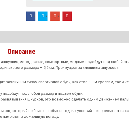
Описание
тишнурки», молодежные, комфортные, модные, подойдут под любой ст
одинакового размера – 5,5 см. Преимущества «ленивых шнурков»:
дят различным типам спортивной обуви, как стильным кроссам, так и ке
 подойдут под любой размер и подъем обуви;
и развязывания шнурков, это возможно сделать одним движением паль
икон, который не боится любых погодных условий: не пересыхает на 
 не намокнет в дождливую погоду;