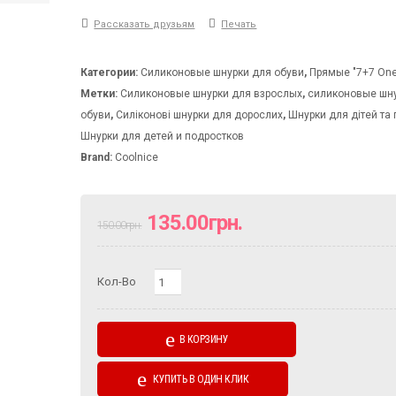
Рассказать друзьям
Печать
Категории:
Силиконовые шнурки для обуви
,
Прямые "7+7 One
Метки:
Силиконовые шнурки для взрослых
,
силиконовые шн
обуви
,
Силіконові шнурки для дорослих
,
Шнурки для дiтей та 
Шнурки для детей и подростков
Brand:
Coolnice
135.00
грн.
150.00
грн.
Количество
Кол-Во
В КОРЗИНУ
КУПИТЬ В ОДИН КЛИК