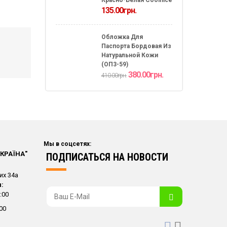
135.00
грн.
Обложка Для
Паспорта Бордовая Из
Натуральной Кожи
(ОП3-59)
380.00
грн.
410.00
грн.
NEW
Мы в соцсетях:
УКРАЇНА"
ПОДПИСАТЬСЯ НА НОВОСТИ
их 34а
:
:00
00