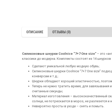
ОПИСАНИЕ
ОТЗЫВЫ (0)
Силиконовые шнурки Coolnice “7+7 One size”
– это «ан
классики до модерна. Комплекты состоят из 14 шнурков 
Сделают уникальной любую модную обувь;
Силиконовые шнурки Coolnice “7+7 One size” подхо
конверсам и т.д.;
Шнурки обладают хорошей эластичностью, поэтому
Теперь не нужно тратить время, для завязывания 
считанные секунды;
Материал изготовления – высококачественный сил
солнце, не потрескается в мороз, не разлезется и
Невероятно просты в уходе – снять и помыть.