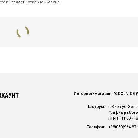
ете выглядеть стильно и модно!
Интернет-магазин "СOOLNICE 
ККАУНТ
Шоурум:
г. Киев ул. Зодч
График работы
ПН-ПТ 11:00 - 18
Телефон:
+38(050)964-87-
120.00
грн.
5.00
грн.