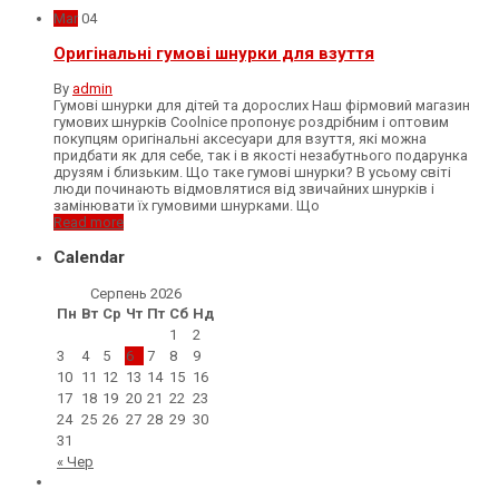
Mar
04
Оригінальні гумові шнурки для взуття
By
admin
Гумові шнурки для дітей та дорослих Наш фірмовий магазин
гумових шнурків Coolnice пропонує роздрібним і оптовим
покупцям оригінальні аксесуари для взуття, які можна
придбати як для себе, так і в якості незабутнього подарунка
друзям і близьким. Що таке гумові шнурки? В усьому світі
люди починають відмовлятися від звичайних шнурків і
замінювати їх гумовими шнурками. Що
Read more
Calendar
Серпень 2026
Пн
Вт
Ср
Чт
Пт
Сб
Нд
1
2
3
4
5
6
7
8
9
10
11
12
13
14
15
16
17
18
19
20
21
22
23
24
25
26
27
28
29
30
31
« Чер