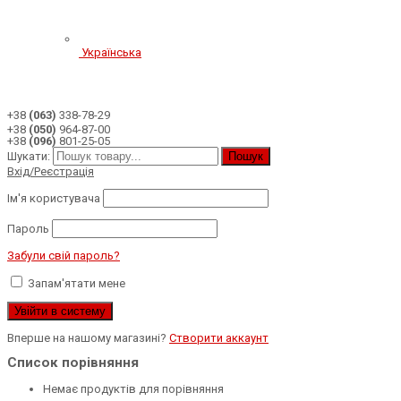
Українська
+38
(063)
338-78-29
+38
(050)
964-87-00
+38
(096)
801-25-05
Шукати:
Пошук
Вхід/Реєстрація
Ім'я користувача
Пароль
Забули свій пароль?
Запам'ятати мене
Вперше на нашому магазині?
Створити аккаунт
Список порівняння
Немає продуктів для порівняння