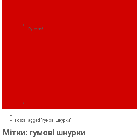
Русский
Українська
Posts Tagged "гумовi шнурки"
Мітки: гумовi шнурки