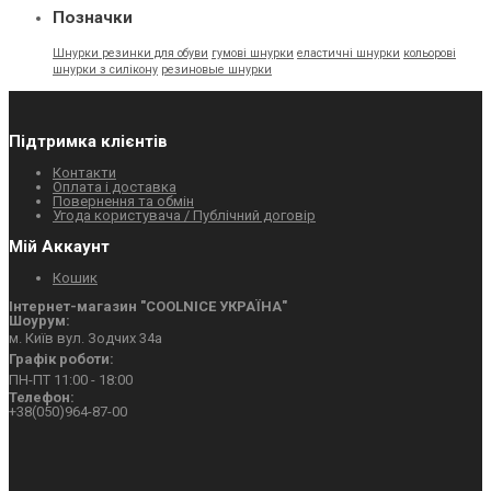
Позначки
Шнурки резинки для обуви
гумовi шнурки
еластичнi шнурки
кольорові
шнурки з силікону
резиновые шнурки
Пiдтримка клієнтів
Контакти
Оплата і доставка
Повернення та обмін
Угода користувача / Публічний договір
Мiй Аккаунт
Кошик
Інтернет-магазин "СOOLNICE УКРАЇНА"
Шоурум:
м. Київ вул. Зодчих 34а
Графік роботи:
ПН-ПТ 11:00 - 18:00
Телефон:
+38(050)964-87-00