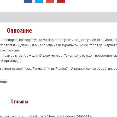
Описание
паспорта, которую у нас можно приобрести по доступной стоимости.
т стильный дизайн и выполнена из натуральной кожи “флотар” чёрного
конструкции.
 и самое главное – для ID-документов. Такая конструкция позволяет ск
ый органайзер.
имеет классический и лаконичный дизайн. А классика, как известно, вс
роне.
Отзывы
спорта из натуральной кожи “флотар” Чёрная (OPKK-33)”