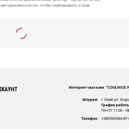
/">авторизоваться</a>, чтобы опубликовать отзыв.
Интернет-магазин "СOOLNICE 
ККАУНТ
Шоурум:
г. Киев ул. Зодч
График работы
ПН-ПТ 11:00 - 18
окодила” Чёрная (OPKK-54)
Телефон:
+38(050)964-87-
275.00
грн.