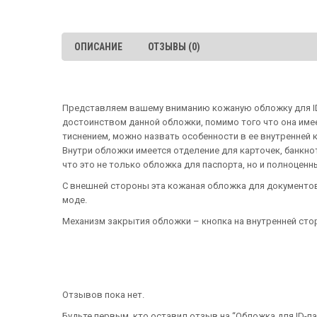
ОПИСАНИЕ
ОТЗЫВЫ (0)
Представляем вашему вниманию кожаную обложку для ID-
достоинством данной обложки, помимо того что она имее
тиснением, можно назвать особенности в ее внутренней 
Внутри обложки имеется отделение для карточек, банкнот
что это не только обложка для паспорта, но и полноценн
С внешней стороны эта кожаная обложка для документов 
моде.
Механизм закрытия обложки – кнопка на внутренней сто
Отзывов пока нет.
Будьте первым, кто оставил отзыв на “Обложка для ID-па