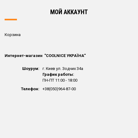
ПОДРОБНЕЕ
ПОДРОБНЕЕ
МОЙ АККАУНТ
Корзина
Интернет-магазин "СOOLNICE УКРАЇНА"
Шоурум:
г. Киев ул. Зодчих 34а
График работы:
ПН-ПТ 11:00 - 18:00
Телефон:
+38(050)964-87-00
Краска для замши и нубука
Краска для замши и нубука
восстанавливающая
восстанавливающая
Розовая KAPS RENOVATOR
Красная KAPS RENOVATOR
(160)
(112)
345.00
грн.
345.00
грн.