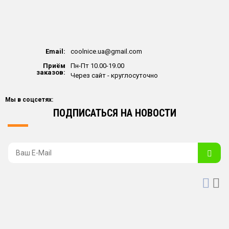
ПОДРОБНЕЕ
В КОРЗИНУ
Email:
coolnice.ua@gmail.com
Приём
Пн-Пт 10.00-19.00
заказов:
Через сайт - круглосуточно
Мы в соцсетях:
ПОДПИСАТЬСЯ НА НОВОСТИ
Закрепитель краски KAPS
Пропитка для обуви KAPS
Color Stop 150 ml
Dubbin
340.00
грн.
75.00
грн.
-
150.00
грн.